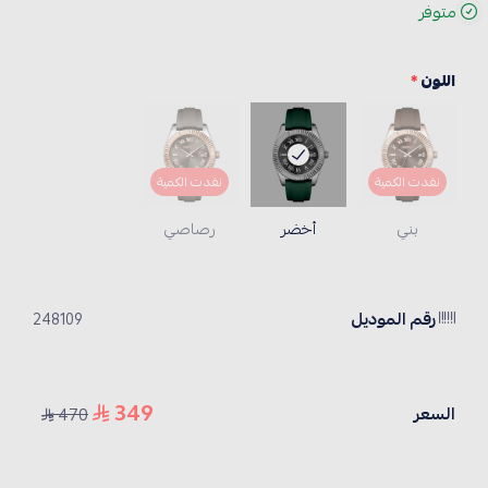
متوفر
اللون
*
نفدت الكمية
نفدت الكمية
بني
أخضر
رصاصي
رقم الموديل
248109
349
السعر
470