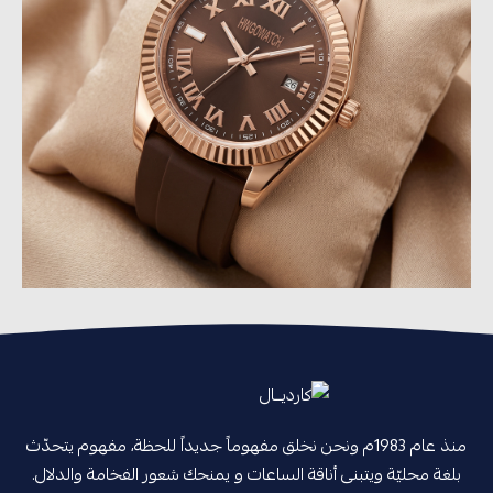
منذ عام 1983م ونحن نخلق مفهوماً جديداً للحظة، مفهوم يتحدّث
بلغة محليّة ويتبنى أناقة الساعات و يمنحك شعور الفخامة والدلال.