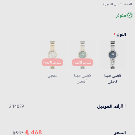
السعر شامل الضريبة
متوفر
اللون
*
نفدت الكمية
نفدت الكمية
فضي مينا
فضي مينا
ذهبي
كحلي
أخضر
رقم الموديل
244029
468
السعر
937