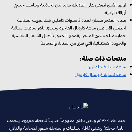
لونها الأنيق يُضفي على إطلالتك مزيد من الجاذبية ويناسب جميع
أزيائك الراقية.
يقدم المتجر ضمان لمدة 3 سنوات كاملين ضد عيوب الصناعة.
احصلي الآن على ساعة كارديال الفاخرة وتميزي بأكثر ساعات نسائية
جذابة متاحة لدى المتجر، يقدمها المتجر بأفضل الأسعار التنافسية
والجودة الاستثنائية التي تعزز من المتانة والفخامة.
منتجات ذات صلة:
ساعة نسائية جلد ازرق
ساعة نسائية كريستال كارديال
منذ عام 1983م ونحن نخلق مفهوماً جديداً للحظة، مفهوم يتحدّث
بلغة محليّة ويتبنى أناقة الساعات و يمنحك شعور الفخامة والدلال.