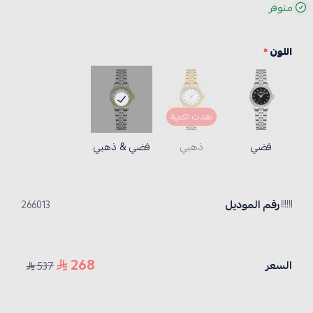
متوفر
اللون
*
نفدت الكمية
فضي
ذهبي
فضي & ذهبي
رقم الموديل
266013
268
السعر
537