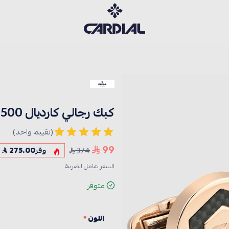
كارديــال
كبك رجالي كارديال 224500
(تقييم واحد)
99
374
وفر
275.00
السعر شامل الضريبة
متوفر
اللون
*