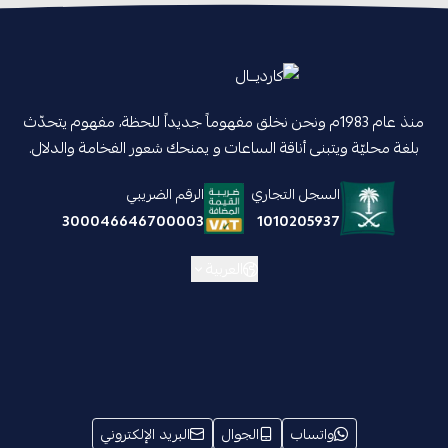
منذ عام 1983م ونحن نخلق مفهوماً جديداً للحظة، مفهوم يتحدّث
بلغة محليّة ويتبنى أناقة الساعات و يمنحك شعور الفخامة والدلال.
السجل التجاري
الرقم الضريبي
1010205937
300046646700003
العربية
واتساب
الجوال
البريد الإلكتروني