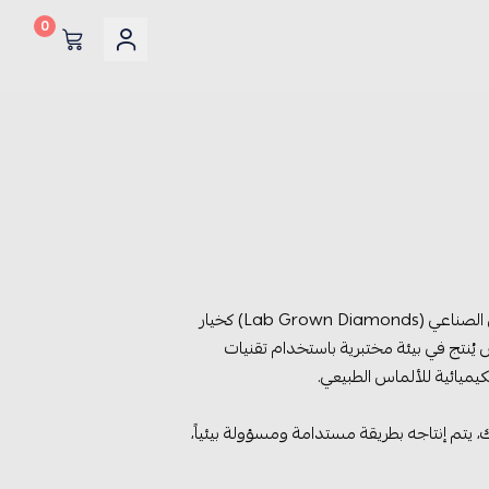
0
في كارديال، نلتزم بتقديم أرقى المجوهرات المصممة بأعلى معايير الجودة. وإلى جانب الألماس الطبيعي الفاخر، نقدم الألماس الصناعي (Lab Grown Diamonds) كخيار
 يُنتج في بيئة مختبرية باستخدام تقنيات
يميائية للألماس الطبيعي.
لك، يتم إنتاجه بطريقة مستدامة ومسؤولة بيئياً،