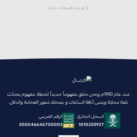
لا توجد تقييمات حاليا
منذ عام 1983م ونحن نخلق مفهوماً جديداً للحظة، مفهوم يتحدّث
بلغة محليّة ويتبنى أناقة الساعات و يمنحك شعور الفخامة والدلال.
السجل التجاري
الرقم الضريبي
1010205937
300046646700003