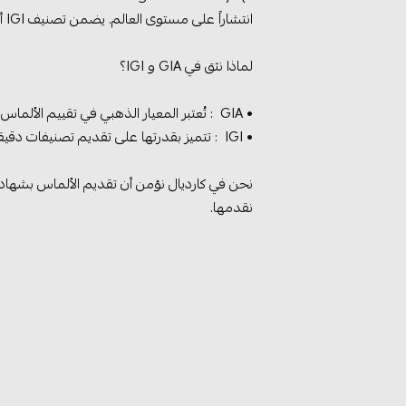
انتشاراً على مستوى العالم. يضمن تصنيف IGI أن كل قطعة ألماس تم تقييمها بدقة وفقاً لأعلى المعايير.
لماذا نثق في GIA و IGI؟
• GIA : تُعتبر المعيار الذهبي في تقييم الألماس، وبتقديم الألماس بشهادة GIA نضمن أن عُملاءنا يحصلون على أعلى درجات الشفافية والمصداقية.
• IGI : تتميز بقدرتها على تقديم تصنيفات دقيقة وذات مصداقية عالية، مما يجعلها خياراً ممتازاً للألماس الطبيعي والمزروع في المختبر.
نحن في كارديال نؤمن أن تقديم الألماس بشهادات
نقدمها.