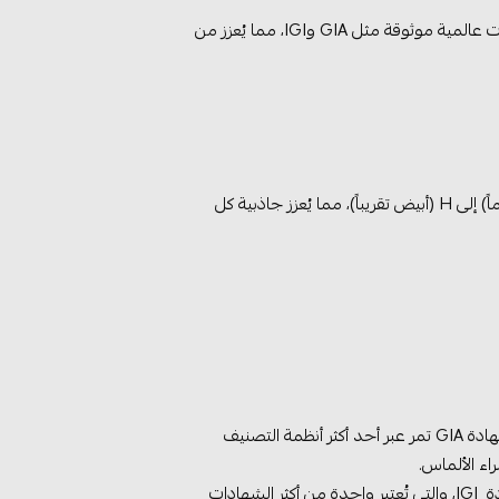
نضمن أن كل قطعة من الألماس الصناعي المستخدم في مجوهراتنا تمر بعمليات فحص دقيقة وتأتي بشهادات من مؤسسات عالمية موثوقة مثل GIA وIGI، مما يُعزز من
• اللون (Color): نُقدم الألماس بأعلى درجات النقاء وفقاً لمقياس GIA، حيث نسعى لتقديم درجات اللون من D (شفاف تماماً) إلى H (أبيض تقريباً)، مما يُعزز جاذبية كل
1) GIA (Gemological Institute of America) معهد الأحجار الكريمة الأمريكي: جميع قطع الألماس لدينا التي تحمل شهادة GIA تمر عبر أحد أكثر أنظمة التصنيف
2) IGI (International Gemological Institute) المعهد الدولي للأحجار الكريمة: نُقدم أيضاً الألماس الذي يحمل شهادة IGI، والتي تُعتبر واحدة من أكثر الشهادات