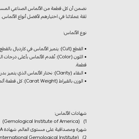
ثقة عملائنا في اختيارهم لأفضل أنواع الألماس.
نوع الألماس:
• القطع (Cut): يتميز الألماس في كارديال بالقطع المثالي الذي يعزز بريقه ويزيد من تفاعله مع الضوء.
قطعة.
• النقاء (Clarity): نختار الألماس الذي يتميز بدرجات نقاء عالية، مما يُضيف إلى قيمته وجماله.
• الوزن بالقيراط (Carat Weight): كل قطعة ألماس تأتي بوزن مُحدد ودقيق يتم تقييمه وتوثيقه لضمان الشفافية التامة.
شهادات الألماس:
شهرة ومصداقية على مستوى العالم. شهادة GIA تؤكد دقة التقييم وتفاصيل كل قطعة، مما يمنح العميل الثقة التامة في شراء الألماس.