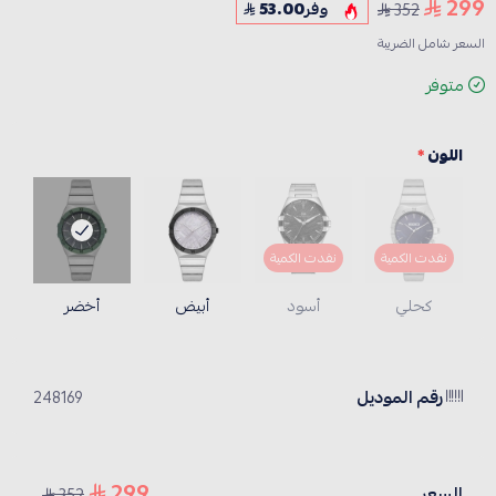
299
352
وفر
53.00
السعر شامل الضريبة
متوفر
اللون
*
نفدت الكمية
نفدت الكمية
كحلي
أسود
أبيض
أخضر
رقم الموديل
248169
299
السعر
352