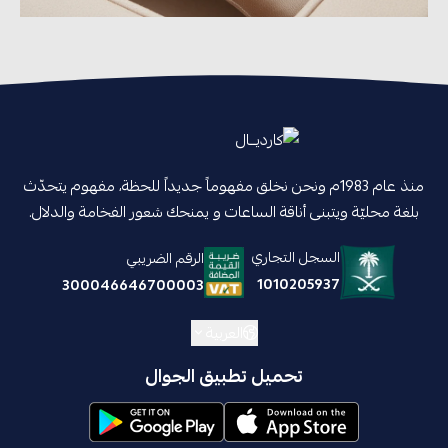
منذ عام 1983م ونحن نخلق مفهوماً جديداً للحظة، مفهوم يتحدّث
بلغة محليّة ويتبنى أناقة الساعات و يمنحك شعور الفخامة والدلال.
السجل التجاري
الرقم الضريبي
1010205937
300046646700003
العربية
تحميل تطبيق الجوال