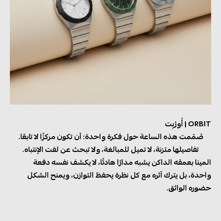
ORBIT | أُورْبِت
صُمّمت هذه الساعة حول فكرة واحدة: أن تكون مركزًا لا تابعًا.
تفاصيلها متزنة، لا تميل للمبالغة، ولا تبحث عن لفت الإنتباه.
المينا بعمقه الداكن يشبه مدارًا هادئًا، لا يكشف نفسه دفعة
واحدة، بل يترك أثره مع كل نظرة يحفظ التوازن، ويمنح الشكل
حضوره الواثق.