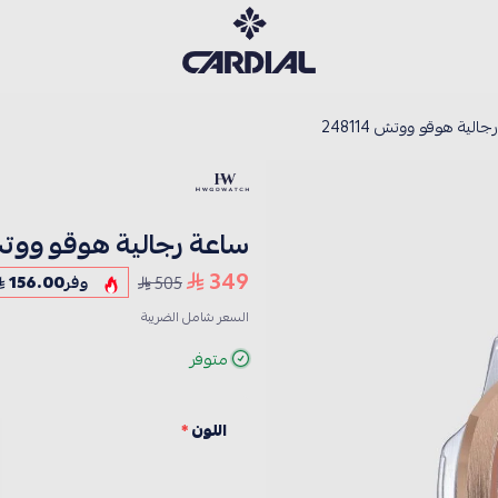
كارديــال
الية هوقو ووتش 248114
ساعة رجالية هوقو ووتش 114
349
505
وفر
156.00
السعر شامل الضريبة
متوفر
اللون
*