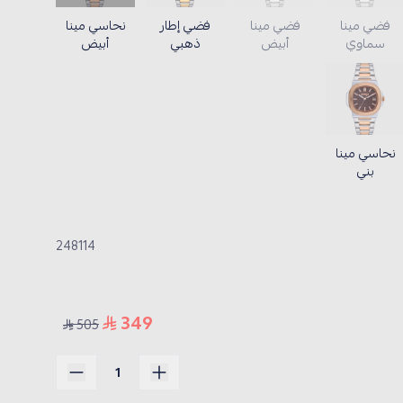
فضي مينا
فضي مينا
فضي إطار
نحاسي مينا
سماوي
أبيض
ذهبي
أبيض
نحاسي مينا
بني
248114
349
505