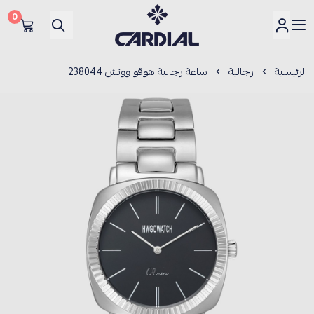
0
كارديــال
الرئيسية
رجالية
ساعة رجالية هوقو ووتش 238044