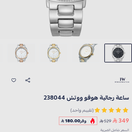
ساعة رجالية هوقو ووتش 238044
(تقييم واحد)
349
529
وفر
180.00
السعر شامل الضريبة