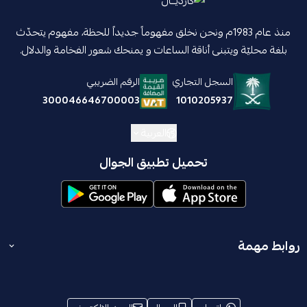
منذ عام 1983م ونحن نخلق مفهوماً جديداً للحظة، مفهوم يتحدّث
بلغة محليّة ويتبنى أناقة الساعات و يمنحك شعور الفخامة والدلال.
السجل التجاري
الرقم الضريبي
1010205937
300046646700003
العربية
تحميل تطبيق الجوال
روابط مهمة
المدونة
انضم إلينا