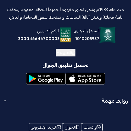
منذ عام 1983م ونحن نخلق مفهوماً جديداً للحظة، مفهوم يتحدّث
بلغة محليّة ويتبنى أناقة الساعات و يمنحك شعور الفخامة والدلال.
السجل التجاري
الرقم الضريبي
1010205937
300046646700003
العربية
تحميل تطبيق الجوال
روابط مهمة
المدونة
انضم إلينا
واتساب
الجوال
البريد الإلكتروني
الشروط والأحكام
من نحن