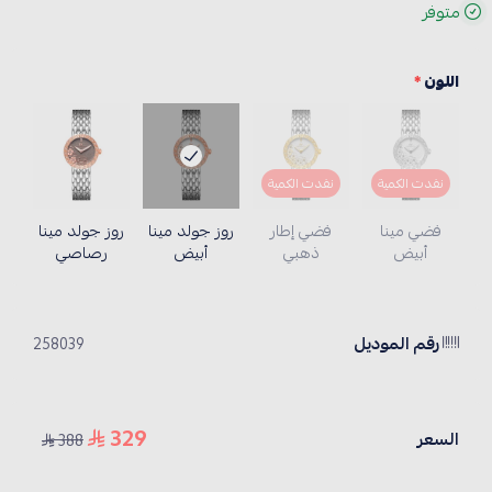
متوفر
اللون
*
نفدت الكمية
نفدت الكمية
فضي مينا
فضي إطار
روز جولد مينا
روز جولد مينا
أبيض
ذهبي
أبيض
رصاصي
رقم الموديل
258039
329
السعر
388