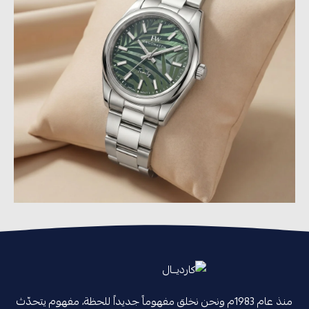
منذ عام 1983م ونحن نخلق مفهوماً جديداً للحظة، مفهوم يتحدّث