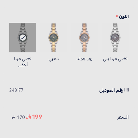
اللون
*
فضي مينا بني
روز جولد
ذهبي
فضي مينا
أخضر
رقم الموديل
248177
199
السعر
470