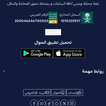
بلغة محليّة ويتبنى أناقة الساعات و يمنحك شعور الفخامة والدلال.
السجل التجاري
الرقم الضريبي
1010205937
300046646700003
العربية
تحميل تطبيق الجوال
روابط مهمة
المدونة
انضم إلينا
واتساب
الجوال
البريد الإلكتروني
الشروط والأحكام
من نحن
معلومات الإسترجاع والإستبدال
ترخيص تخفيضات