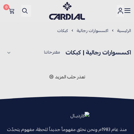
0
كارديــال
الرئيسية
اكسسوارات رجالية
كبكات
اكسسوارات رجالية | كبكات
تعذر جلب المزيد 😢
منذ عام 1983م ونحن نخلق مفهوماً جديداً للحظة، مفهوم يتحدّث