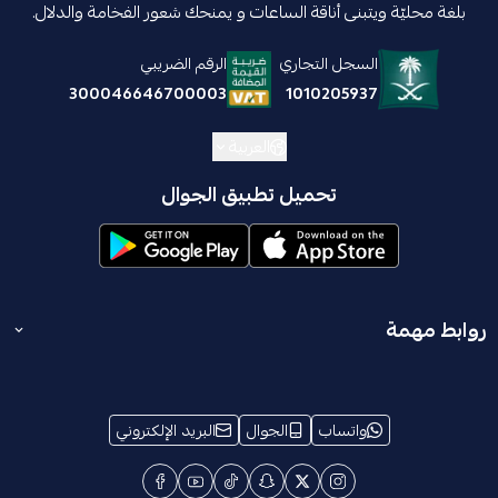
بلغة محليّة ويتبنى أناقة الساعات و يمنحك شعور الفخامة والدلال.
السجل التجاري
الرقم الضريبي
1010205937
300046646700003
العربية
تحميل تطبيق الجوال
روابط مهمة
المدونة
انضم إلينا
واتساب
الجوال
البريد الإلكتروني
الشروط والأحكام
من نحن
معلومات الإسترجاع والإستبدال
ترخيص تخفيضات