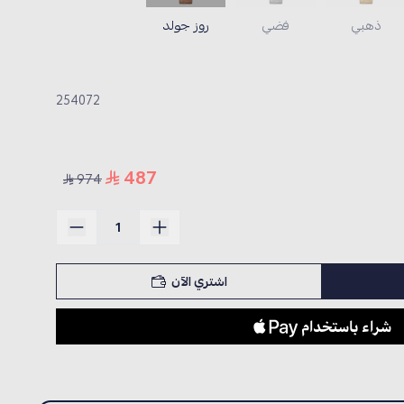
ذهبي
فضي
روز جولد
254072
487
974
اشتري الآن