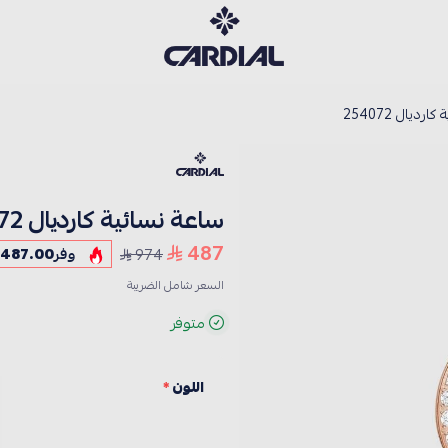
كارديــال
رديال 254072
ساعة نسائية كارديال 254072
487
974
وفر
487.00
السعر شامل الضريبة
متوفر
اللون
*