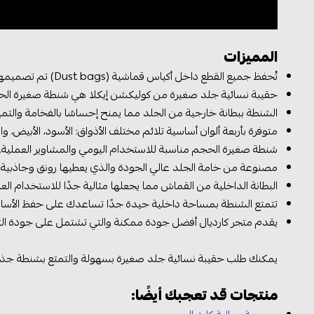
المميزات
تُحفظ جميع القطع داخل أكياس قماشية (Dust bags) تم تصميمها لتعكس قيمة كل تفصيلة.
حقيبة نسائية جلد صغيرة من كوليكشن إيكلا هي شنطة صغيرة الحجم
الشنطة ببطانة خارجية من الجلد مما يمنح إحساسًا بالفخامة والتمي
متوفرة بأربعة ألوان أساسية تلائم مختلف الأذواق: الأسود، الأبيض، 
شنطة صغيرة الحجم مناسبة للاستخدام اليومي والمشاوير العملية.
مصنوعة من خامة الجلد عالي الجودة والذي يعطيها رونق وجاذبية، ويم
البطانة الداخلية من القماش مما يجعلها مثالية جدًا للاستخدام ال
تتمتع الشنطة بمساحة داخلية جيدة جدًا تساعدك على حفظ الأس
يقدم متجر كارديال أفضل جودة ممكنة والتي تشتمل على جودة التغ
يمكنك طلب حقيبة نسائية جلد صغيرة بسهولة والتمتع بشنطة جذابة
منتجات قد تعجبك أيضًا: