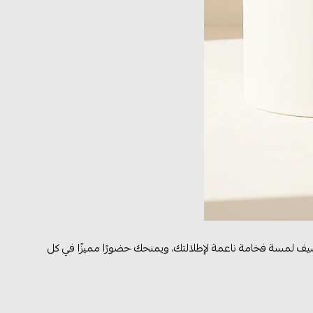
يف لمسة فخامة ناعمة لإطلالتك، ويمنحك حضورًا مميزًا في كل