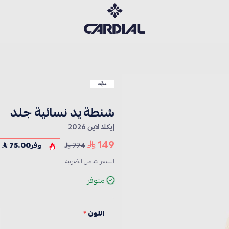
كارديــال
شنطة يد نسائية جلد
إيكلا لاين 2026
149
224
وفر
75.00
السعر شامل الضريبة
متوفر
اللون
*