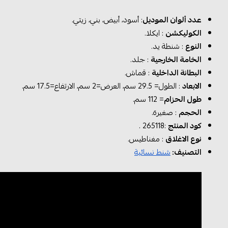
عدد ألوان الموديل
: أسود، أبيض، بني، زيتي.
الكوليكشن
: ايكلا.
النوع
: شنطة يد.
الخامة الخارجية
: جلد.
البطانة الداخلية
: قماش.
الابعاد
: الطول= 29.5 سم، العرض=2 سم، الارتفاع=17.5 سم.
طول الحزام
= 112 سم.
الحجم
: صغيرة.
كود المنتج
:265118 .
نوع الاغلاق
: مغناطيس.
التصنيف:
شنط نسائية