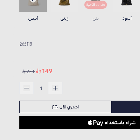
نفدت الكمية
أسود
بني
زيتي
أبيض
265118
149
224
اشتري الآن