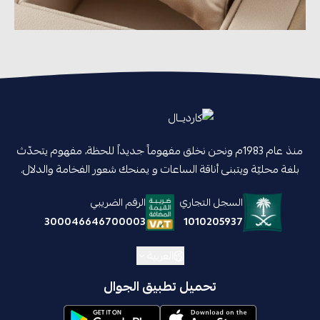
منذ عام 1983م ونحن نخلق مفهوماً جديداً للحظة، مفهوم يتحدّث
بلغة محليّة ويتبنى أناقة الساعات و يمنحك شعور الفخامة والدلال.
السجل التجاري
الرقم الضريبي
1010205937
300046646700003
العربية
تحميل تطبيق الجوال