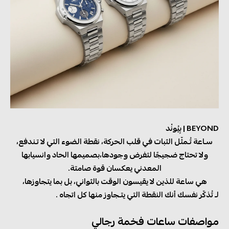
BEYOND | بِيُونْد
سـاعة تُـمثّل الثبات في قلب الحركة، نقطة الضوء التي لا تـندفع،
ولا تحتاج ضجيجًا لتفرض وجودها،بصميمها الحاد وانسيابها
المعدني يعكسان قوة صامتة.
هي ساعة للذين لا يقيسون الوقت بالثواني، بل بما يتجاوزها،
لـ تُذكّر نفسك أنك النقطة التي يتـجاوز منها كل اتجاه .
مواصفات ساعات فخمة رجالي