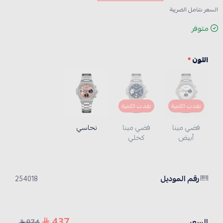
السعر شامل الضريبة
متوفر
اللون
*
نفدت الكمية
نفدت الكمية
فضي مينا
فضي مينا
نحاسي
أبيض
كحلي
رقم الموديل
254018
437
السعر
874