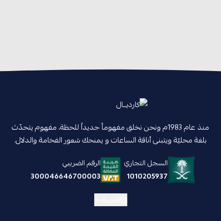
منذ عام 1983م ونحن نخلق مفهوماً جديداً للحظة، مفهوم يتحدّث
بلغة محليّة ويتبنى أناقة الساعات و يمنحك شعور الفخامة والدلال.
السجل التجاري
الرقم الضريبي
1010205937
300046646700003
العربية