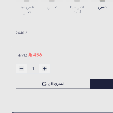
ذهبي
فضي مينا
نحاسي
فضي مينا
أسود
كحلي
244016
456
912
اشتري الآن