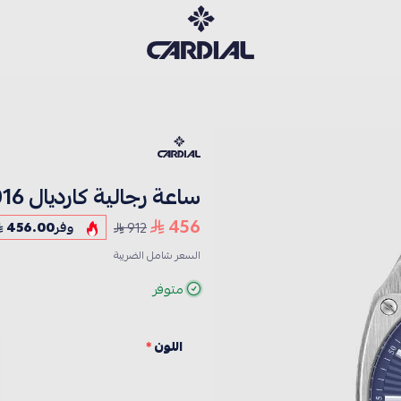
كارديــال
ساعة رجالية كارديال 244016
456
912
وفر
456.00
السعر شامل الضريبة
متوفر
اللون
*