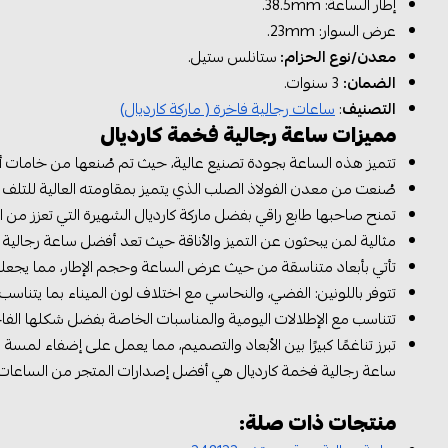
إطار الساعة: 38.5mm.
عرض السوار: 23mm.
معدن/نوع الحزام:
ستانلس ستيل.
الضمان:
3 سنوات.
التصنيف
:
ساعات رجالية فاخرة ( ماركة كارديال)
مميزات ساعة رجالية فخمة كارديال
تتميز هذه الساعة بجودة تصنيع عالية، حيث تم صُنعها من خامات أصل
صُنعت من معدن الفولاذ الصلب الذي يتميز بمقاومته العالية للتلف و
تمنح صاحبها طابع راقي بفضل ماركة كارديال الشهيرة التي تعزز من ا
مثالية لمن يبحثون عن التميز والأناقة حيث تعد أفضل ساعة رجالية
تأتي بأبعاد متناسقة من حيث عرض الساعة وحجم الإطار، مما يجعلها
تتوفر باللونين: الفضي، والنحاسي مع اختلاف لون الميناء بما يتناسب
تتناسب مع الإطلالات اليومية والمناسبات الخاصة بفضل شكلها الفاخ
تبرز تناغمًا كبيرًا بين الأبعاد والتصميم، مما يعمل على إضفاء لمسة 
ساعة رجالية فخمة كارديال هي أفضل إصدارات المتجر من الساعات الكلاسيكية 
منتجات ذات صلة: