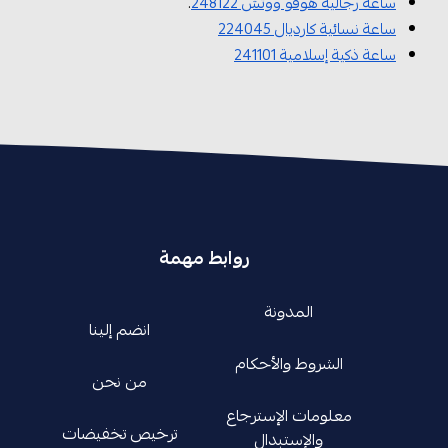
ساعة رجالية هوقو ووتش 248122
.
ساعة نسائية كارديال 224045
ساعة ذكية إسلامية 241101
روابط مهمة
المدونة
انضم إلينا
الشروط والأحكام
من نحن
معلومات الإسترجاع
ترخيص تخفيضات
والإستبدال