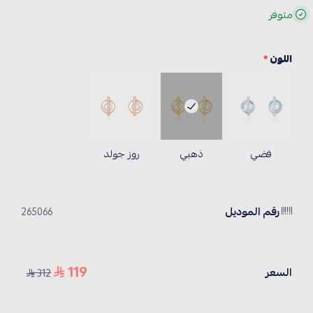
متوفر
اللون
*
فضي
ذهبي
روز جولد
رقم الموديل
265066
119
السعر
312