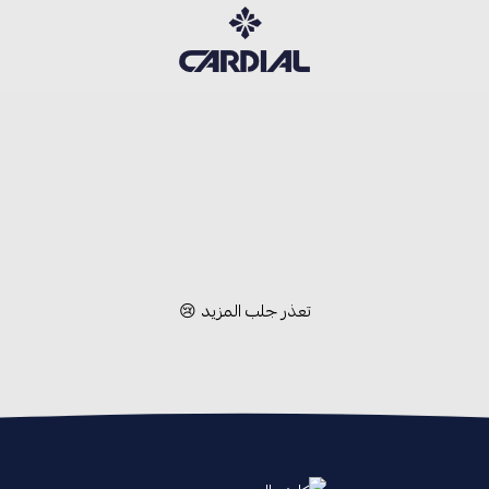
كارديــال
تعذر جلب المزيد 😢