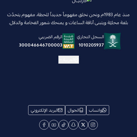
منذ عام 1983م ونحن نخلق مفهوماً جديداً للحظة، مفهوم يتحدّث
بلغة محليّة ويتبنى أناقة الساعات و يمنحك شعور الفخامة والدلال.
السجل التجاري
الرقم الضريبي
1010205937
300046646700003
العربية
واتساب
الجوال
البريد الإلكتروني