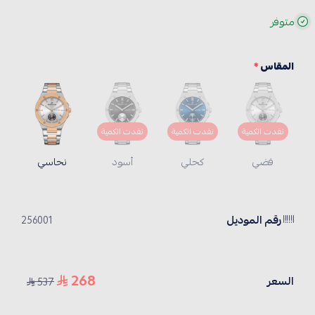
متوفر
المقاس
*
نفدت الكمية
نفدت الكمية
نفدت الكمية
فضي
كحلي
أسود
نحاسي
رقم الموديل
256001
268
السعر
537