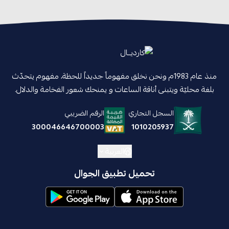
منذ عام 1983م ونحن نخلق مفهوماً جديداً للحظة، مفهوم يتحدّث
بلغة محليّة ويتبنى أناقة الساعات و يمنحك شعور الفخامة والدلال.
السجل التجاري
الرقم الضريبي
1010205937
300046646700003
العربية
تحميل تطبيق الجوال