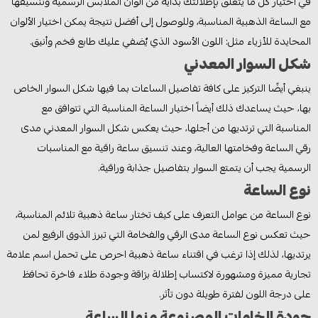
في اختيار كل ما يتعلق بإطلالتك بدايةً من الوان الملابس الرسمية وتنسيقها
مع الساعة الذهبية المناسبة، وللوصول إلى أفضل نتيجة يمكن اختيار الألوان
المحايدة للأزياء مثل: اللون الأسود الذي يٌضفي عليك طابع فخم وأنيق.
شكل السوار المعدني
ينبغي أيضًا التركيز على كافة تفاصيل الساعات بما فيها شكل السوار الخاص
بها، حيث يساعدك ذلك أيضاً اختيار الساعة المناسبة التي تتوافق مع
المناسبة التي ترتديها من أجلها، حيث يعكس شكل السوار المعدني مدى
رقي الساعة وفخامتها العالية، وعند تنسيق ساعة راقية مع المناسبات
الرسمية يجب أن يتمتع السوار بتفاصيل جذابة وراقية.
نوع الساعة
نوع الساعة من عوامل التعرف على كيف تختار ساعة ذهبية تلائم المناسبة،
حيث تعكس نوع الساعة مدى الرقي والفخامة التي تبرز الذوق الرفيع لمن
يرتديها، لذلك إذا ترغب في اقتناء ساعة ذهبية احرص على تحمل اسم علامة
تجارية مميزة ومشهورة لاكتساب إطلالة برَاقة وجودة طلاء فاخرة تحافظ
على درجة اللون لفترة طويلة دون تأثر.
جودة الخامات المصنوعة منها الساعة