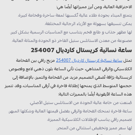
الاحترافية العالية، ومن أبرز مميزاتها أيضًا هي:
يتمتع الميناء بجودة طلاء عالية تٌكسبها لمعة ساحرة وفخامة كبيرة.
يمكن تنسيقها بسهولة مع الأزياء الرجالية المختلفة.
لها مظهر جذاب و طابع فخم يتناسب مع المناسبات الرسمية بشكل كبير.
مصنوعة من معدن الاستانلس ستيل الفاخر ذو الجودة والمتانة العالية.
ساعة نسائية كريستال كارديال 254007
تمثل
ساعة نسائية كريستال كارديال 254007
مزيج راقي بين الفخامة
الكلاسيكي والرقي المتناهي، حيث تأتي الساعة بلون ذهبي لامع وفصوص
كريستالية برّاقة تُضفي التصميم مزيد من الفخامة والتميز، بالإضافة إلى
حجمها المتوسط الذي يمنحها إطلالة فاخرة في أرقى المناسبات، وقد تتميز
هذه الساعة الأيقونية أيضًا بالمميزات التالية:
صُنعت من خامة عالية الجودة من الاستانلس ستيل الأصلي.
ساعة فاخرة تمنحك الفخامة والرقي بفضل قيمتها العالية وشكلها المبهر.
تصميم راقي يناسب الإطلالات الكلاسيكية المميزة.
لها سعر مميز وتخفيض استثنائي من المتجر.