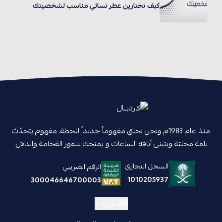
كيف تختارين عطر نسائي مناسب لشخصيتك
منذ عام 1983م ونحن نخلق مفهوماً جديداً للحظة، مفهوم يتحدّث
بلغة محليّة ويتبنى أناقة الساعات و يمنحك شعور الفخامة والدلال.
السجل التجاري
الرقم الضريبي
1010205937
300046646700003
العربية