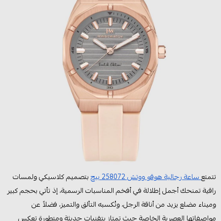
تتمتع
ساعة رجالية هوقو ووتش 258072 بيج
بتصميم كلاسيكي ولمسات
راقية تمنحك أجمل إطلالة في أفخم المناسبات الرسمية، إذ تأتي بحجم كبير
وميناء مضلع يزيد من أناقة الرجل، وتُكسبه التألق والتميز، فضلاً عن
مواصفاتها العصرية الخاصة حيث تمتاز بتقنيات حديثة ومتطورة تعكس