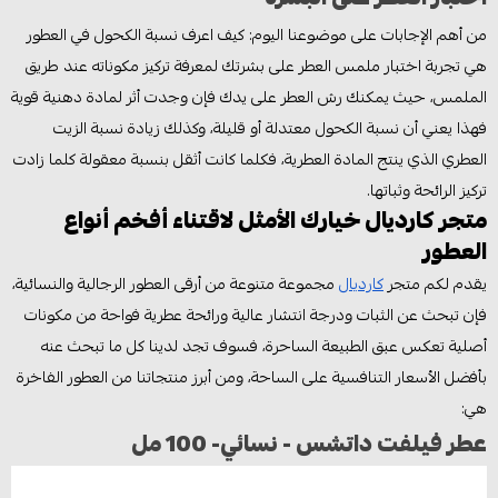
من أهم الإجابات على موضوعنا اليوم: كيف اعرف نسبة الكحول في العطور
هي تجربة اختبار ملمس العطر على بشرتك لمعرفة تركيز مكوناته عند طريق
الملمس، حيث يمكنك رش العطر على يدك فإن وجدت أثر لمادة دهنية قوية
فهذا يعني أن نسبة الكحول معتدلة أو قليلة، وكذلك زيادة نسبة الزيت
العطري الذي ينتج المادة العطرية، فكلما كانت أثقل بنسبة معقولة كلما زادت
تركيز الرائحة وثباتها.
متجر كارديال خيارك الأمثل لاقتناء أفخم أنواع
العطور
يقدم لكم متجر
كارديال
مجموعة متنوعة من أرقى العطور الرجالية والنسائية،
فإن تبحث عن الثبات ودرجة انتشار عالية ورائحة عطرية فواحة من مكونات
أصلية تعكس عبق الطبيعة الساحرة، فسوف تجد لدينا كل ما تبحث عنه
بأفضل الأسعار التنافسية على الساحة، ومن أبرز منتجاتنا من العطور الفاخرة
هي:
عطر فيلفت داتشس - نسائي- 100 مل