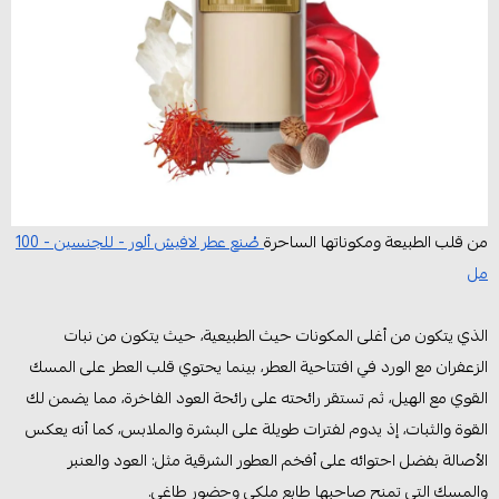
من قلب الطبيعة ومكوناتها الساحرة
صُنع عطر لافيش ألور - للجنسين - 100
مل
الذي يتكون من أغلى المكونات حيث الطبيعية، حيث يتكون من نبات
الزعفران مع الورد في افتتاحية العطر، بينما يحتوي قلب العطر على المسك
القوي مع الهيل، ثم تستقر رائحته على رائحة العود الفاخرة، مما يضمن لك
القوة والثبات، إذ يدوم لفترات طويلة على البشرة والملابس، كما أنه يعكس
الأصالة بفضل احتوائه على أفخم العطور الشرقية مثل: العود والعنبر
والمسك التي تمنح صاحبها طابع ملكي وحضور طاغي.