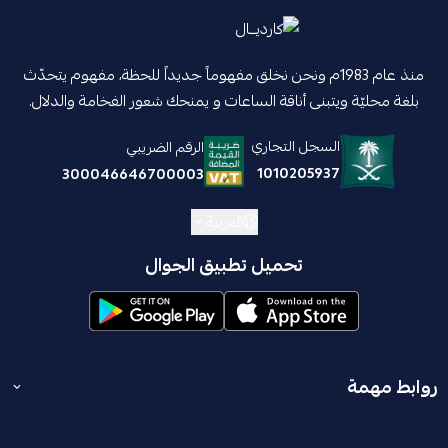
منذ عام 1983م ونحن نخلق مفهوماً جديداً للحظة، مفهوم يتحدّث
بلغة محليّة ويتبنى أناقة الساعات و يمنحك شعور الفخامة والدلال.
السجل التجاري
الرقم الضريبي
1010205937
300046646700003
العربية
تحميل تطبيق الجوال
روابط مهمة
المدونة
انضم إلينا