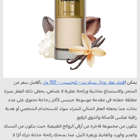
يمكن ا
قتناء عطر رويال سيكريت - للجنسين - 100 مل
بأفضل سعر من
المتجر، والاستمتاع بجاذبية ورائحة عطرية لا تضاهي، يحظى ذلك العطر بميزة
مطلقة جعلته في مقدمة موسوعة جينيس كأكثر زجاجة تحتوي على عدد
بخات، مما يجعله العطر المثالي للشراء سواء للاستخدام الشخصي أو هدية
راقية تعكس الأصالة والذوق الرفيع.
يتكون من مجموعة فاخرة من أرقى الروائح الطبيعية حيث يتكون من المسك
والعنبر والورد والفانيلا وزهرة الليل، مما يمنحك رائحة جذابة تترك أثرًا لا