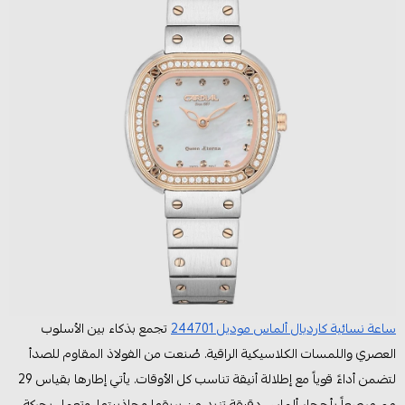
ساعة نسائية كارديال ألماس موديل 244701
تجمع بذكاء بين الأسلوب
العصري واللمسات الكلاسيكية الراقية. صُنعت من الفولاذ المقاوم للصدأ
لتضمن أداءً قوياً مع إطلالة أنيقة تناسب كل الأوقات. يأتي إطارها بقياس 29
مم مرصعاً بأحجار ألماس دقيقة تزيد من بريقها وجاذبيتها، وتعمل بحركة