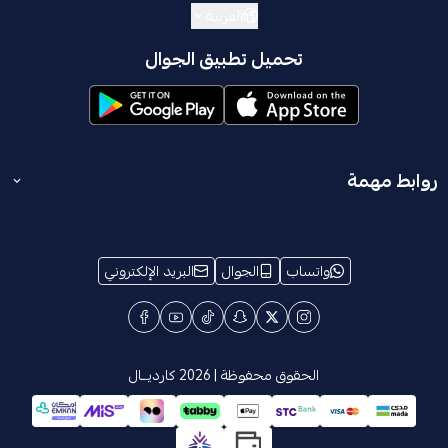
العربية
تحميل تطبيق الجوال
روابط مهمة
المدونة
انضم إلينا
واتساب
الجوال
البريد الإلكتروني
الشروط والأحكام
من نحن
معلومات الإسترجاع والإستبدال
ترخيص تخفيضات
الخصوصية
The impress
الحقوق محفوظة | 2026
كارديــال