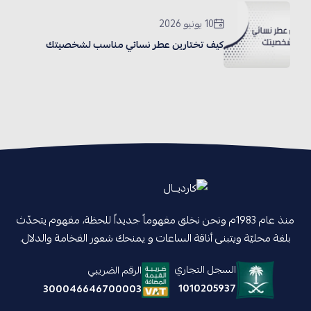
10 يونيو 2026
كيف تختارين عطر نسائي مناسب لشخصيتك
منذ عام 1983م ونحن نخلق مفهوماً جديداً للحظة، مفهوم يتحدّث
بلغة محليّة ويتبنى أناقة الساعات و يمنحك شعور الفخامة والدلال.
السجل التجاري
الرقم الضريبي
1010205937
300046646700003