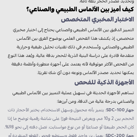
وتحديد مصدر الحجر بثقة تامة.
كيف أميز بين الألماس الطبيعي والصناعي؟
الاختبار المخبري المتخصص
التمييز الدقيق بين الألماس الطبيعي والصناعي يحتاج إلى اختبار مخبري
متخصص، إذ يكشف هذا الفحص العلمي بوضوح الفرق بين الألماس
الطبيعي والصناعي. وتُستخدم في ذلك تقنيات تحليل طيفية وحرارية
متقدمة قادرة على دراسة البنية الذرية للحجر بدقة عالية. ويُعد هذا النوع
من الفحص الأكثر موثوقية لأنه يعتمد على أجهزة متطورة وأنظمة دقيقة
يمكنها تحديد مصدر الألماس ونوعه دون أي شك تقريبًا.
الأجهزة الذكية للفحص
تساهم الأجهزة الحديثة في تسهيل عملية التمييز بين الألماس الطبيعي
والصناعي بدرجة عالية من الدقة، ومن أبرزها:
جهاز SDC‑100
: يتميز بأنه محمول وسهل الاستخدام، يختبر الأحجار ذات
الحجم بين 2 و10 مم، ويعرض النتيجة فورًا على شاشة رقمية توضح ما إذا
كان الحجر طبيعيًا أو صناعيًا أو من نوع مواسنايت. تصل دقته إلى نحو 98%.
جهاز SDC‑200
: يعمل بزر واحد فقط، ويستطيع فحص القطع المنفردة أو