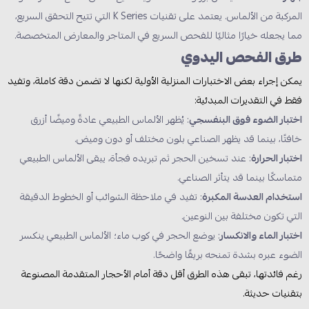
المركبة من الألماس. يعتمد على تقنيات K Series التي تتيح التحقق السريع،
مما يجعله خيارًا مثاليًا للفحص السريع في المتاجر والمعارض المتخصصة.
طرق الفحص اليدوي
يمكن إجراء بعض الاختبارات المنزلية الأولية لكنها لا تضمن دقة كاملة، وتفيد
فقط في التقديرات المبدئية:
اختبار الضوء فوق البنفسجي
: يُظهر الألماس الطبيعي عادةً وميضًا أزرق
خافتًا، بينما قد يظهر الصناعي بلون مختلف أو دون وميض.
اختبار الحرارة
: عند تسخين الحجر ثم تبريده فجأة، يبقى الألماس الطبيعي
متماسكًا بينما قد يتأثر الصناعي.
استخدام العدسة المكبرة
: تفيد في ملاحظة الشوائب أو الخطوط الدقيقة
التي تكون مختلفة بين النوعين.
اختبار الماء والانكسار
: يوضع الحجر في كوب ماء؛ الألماس الطبيعي ينكسر
الضوء عبره بشدة تمنحه بريقًا واضحًا.
رغم فائدتها، تبقى هذه الطرق أقل دقة أمام الأحجار المتقدمة المصنوعة
بتقنيات حديثة.