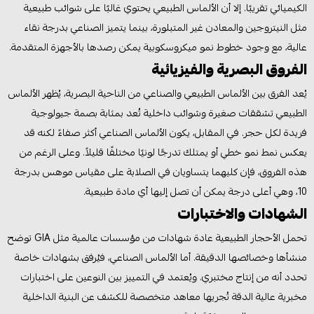
الكيميائي تقريبًا. إلا أن الألماس الطبيعي يحتوي غالبًا على شوائب طبيعية
مثل النيتروجين والمعادن غير المتبلورة، بينما يتميز الصناعي بدرجة نقاء
عالية، مع وجود خطوط نمو ميكروسكوبية يمكن رصدها بالأجهزة المتقدمة.
الفروق البصرية والفيزيائية
يُعد الفرق بين الألماس الطبيعي والصناعي من الناحية البصرية، يُظهر الألماس
الطبيعي تشققات صغيرة وشوائب داخلية تُعد بمثابة بصمة جيولوجية
فريدة لكل حجر. في المقابل، يكون الألماس الصناعي أكثر صفاءً لكنه قد
يعكس نمط نمو خطي أو يمتلك تدرجًا لونيًا مختلفًا قليلاً. وعلى الرغم من
هذه الفروق، فإن كليهما يتساويان في الصلابة على مقياس موهس بدرجة
10، وهي أعلى درجة يمكن أن تصل إليها أي مادة طبيعية.
الشهادات والاختبارات
تحمل الأحجار الطبيعية عادة شهادات من مؤسسات عالمية مثل GIA توضح
منشأها وخصائصها الدقيقة. أما الألماس الصناعي، فيُرفق بشهادات خاصة
تحدد أنه من إنتاج مختبري. ويُعتمد في التمييز بين النوعين على اختبارات
مخبرية عالية الدقة تُجريها معاهد متخصصة للكشف عن البنية الداخلية