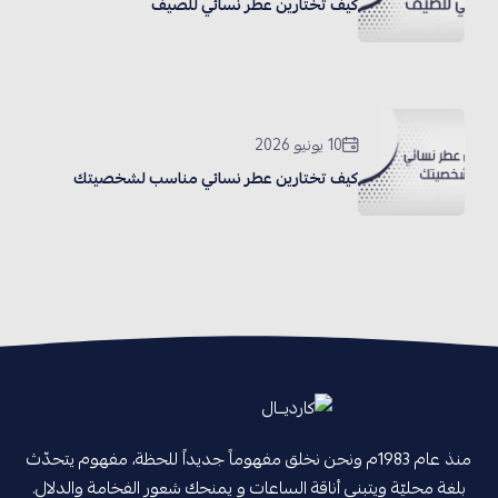
كيف تختارين عطر نسائي للصيف
10 يونيو 2026
كيف تختارين عطر نسائي مناسب لشخصيتك
منذ عام 1983م ونحن نخلق مفهوماً جديداً للحظة، مفهوم يتحدّث
بلغة محليّة ويتبنى أناقة الساعات و يمنحك شعور الفخامة والدلال.