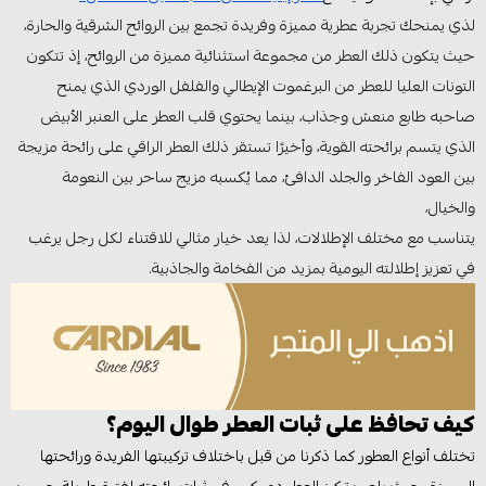
لذي يمنحك تجربة عطرية مميزة وفريدة تجمع بين الروائح الشرقية والحارة،
حيث يتكون ذلك العطر من مجموعة استثنائية مميزة من الروائح، إذ تتكون
التونات العليا للعطر من البرغموت الإيطالي والفلفل الوردي الذي يمنح
صاحبه طابع منعش وجذاب، بينما يحتوي قلب العطر على العنبر الأبيض
الذي يتسم برائحته القوية، وأخيرًا تستقر ذلك العطر الراقي على رائحة مزيجة
بين العود الفاخر والجلد الدافئ، مما يُكسبه مزيج ساحر بين النعومة
والخيال،
يتناسب مع مختلف الإطلالات، لذا يعد خيار مثالي للاقتناء لكل رجل يرغب
في تعزيز إطلالته اليومية بمزيد من الفخامة والجاذبية.
كيف تحافظ على ثبات العطر طوال اليوم؟
تختلف أنواع العطور كما ذكرنا من قبل باختلاف تركيبتها الفريدة ورائحتها
المميزة، حيث يلعب تركيز العطر دور كبير في ثبات رائحته لفترة طويلة حسب