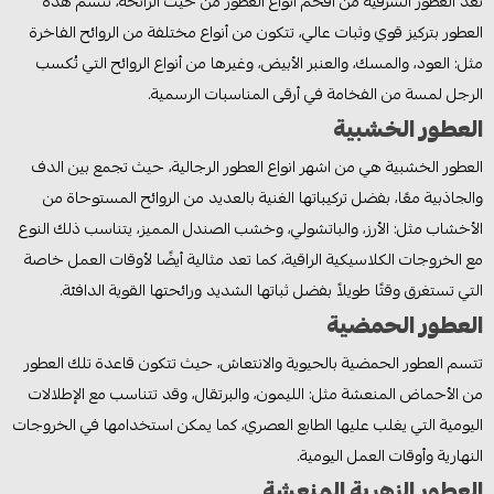
تعد العطور الشرقية من افخم انواع العطور من حيث الرائحة، تتسم هذه
العطور بتركيز قوي وثبات عالي، تتكون من أنواع مختلفة من الروائح الفاخرة
مثل: العود، والمسك، والعنبر الأبيض، وغيرها من أنواع الروائح التي تُكسب
الرجل لمسة من الفخامة في أرقى المناسبات الرسمية.
العطور الخشبية
العطور الخشبية هي من اشهر انواع العطور الرجالية، حيث تجمع بين الدف
والجاذبية معًا، بفضل تركيباتها الغنية بالعديد من الروائح المستوحاة من
الأخشاب مثل: الأرز، والباتشولي، وخشب الصندل المميز، يتناسب ذلك النوع
مع الخروجات الكلاسيكية الراقية، كما تعد مثالية أيضًا لأوقات العمل خاصة
التي تستغرق وقتًا طويلاً بفضل ثباتها الشديد ورائحتها القوية الدافئة.
العطور الحمضية
تتسم العطور الحمضية بالحيوية والانتعاش، حيث تتكون قاعدة تلك العطور
من الأحماض المنعشة مثل: الليمون، والبرتقال، وقد تتناسب مع الإطلالات
اليومية التي يغلب عليها الطابع العصري، كما يمكن استخدامها في الخروجات
النهارية وأوقات العمل اليومية.
العطور الزهرية المنعشة