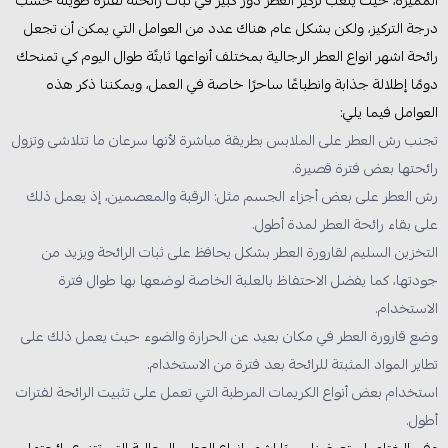
درجة التركيز، ولكن بشكل عام هناك عدد من العوامل التي يمكن أن تجعل
رائحة اشهر انواع العطر الرجالية بمختلف أنواعها ثابتًة طوال اليوم كي تمنحك
دومًا إطلالة جذابة وانطباعًا ساحرًا خاصة في العمل، ويمكننا ذكر هذه
العوامل فيما يلي:
تجنب رش العطر على الملابس بطريقة مباشرة لأنها سرعان ما تتلاشى وتزول
رائحتها بعض فترة قصيرة.
رش العطر على بعض أجزاء الجسم مثل: الرقبة والمعصمين، إذ يعمل ذلك
على بقاء رائحة العطر لمدة أطول.
التخزين السليم لقارورة العطر بشكل يحافظ على ثبات الرائحة ويزيد من
جودتها، كما يفضل الاحتفاظ بالعلبة الخاصة لوضعها بها طوال فترة
الاستخدام.
وضع قارورة العطر في مكان بعيد عن الحرارة والضوء حيث يعمل ذلك على
تطاير المواد المثبتة للرائحة بعد فترة من الاستخدام.
استخدام بعض أنواع الكريمات المرطبة التي تعمل على تثبيت الرائحة لفترات
أطول.
وفي الختام، استعرضنا سويَا اشهر انواع العطور الرجالية التي تتنوع رائحتها