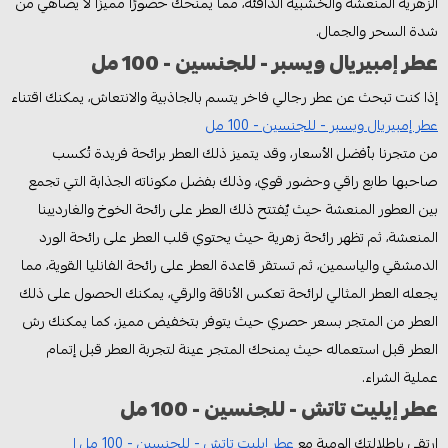
الزهرية المنعشة والخشبية الدافئة، مما يمنحك حضورًا مميزًا لا يضاهي من
شدة السحر والجمال.
عطر إمبيريال ويسبر - للجنسين - 100 مل
إذا كنت تبحث عن عطر رجالي فاخر يتسم بالجاذبية والانتعاش، يمكنك اقتناء
عطر إمبيريال ويسبر - للجنسين - 100 مل
من متجرنا بأفضل الأسعار، وقد يتميز ذلك العطر برائحة فريدة تُكسب
صاحبها طابع راقي وحضور قوي، وذلك بفضل مكوناته الجذابة التي تجمع
بين العطور المنعشة حيث يٌفتتح ذلك العطر على رائحة الخوخ والغارديينا
المنعشة، ثم تظهر رائحة زهرية حيث يحتوي قلب العطر على رائحة الورد
الدمشقي والياسمين، ثم تستقر قاعدة العطر على رائحة الفانليا القوية، مما
يجعله العطر المثالي لرائحة تعكس الأناقة والرقي، يمكنك الحصول على ذلك
العطر من المتجر بسعر حصري حيث يتوفر بتخفيض مميز، كما يمكنك رش
العطر قبل استعماله حيث يمنحك المتجر عينة لتجربة العطر قبل إتمام
عملية الشراء.
عطر إيليت تاتش - للجنسين - 100 مل
ارتقي بإطلالتك الومية مع
عطر إيليت تاتش - للجنسين - 100 مل ا