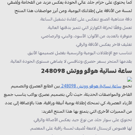
كما يحتوي على حزام جلد عالي الجودة يعكس مزيد من الفخامة ويُضفي
لمسة من الأناقة على إطلالتك اليومية، ومن أبرز مواصفات هذا المنتج:
دقة متناهية الصنع تنعكس على كفاءة تشغيل الساعة.
تعمل وفقًا لحركة الكوارتز التي تتميز بدقتها العالية.
متوفرة بالعديد من الألوان: الأسود، والبني، والرصاصي.
تغليف فاخر يعكس الأناقة والرقي.
تتناسب مع الإطلالات اليومية والرسمية بفضل تصميمها الأنيق.
يقدمها المتجر بسعر حصري وتنافسي لا يضاهي مستوى الجودة العالية.
ساعة نسائية هوقو ووتش 248098
تجمع
ساعة نسائية هوقو ووتش 248098
بين الطابع العصري والتصميم
الفاخر والمواصفات الحديثة، حيث تأتي بتصميم عصري يواكب يناسب جميع
الأزياء العصرية، كي تمنحك إطلالة يومية أنيقة وراقية، هذا بالإضافة إلى عدد
من المميزات الأخرى التي يتمتع بها هذا المنتج الفريد:
تحتوي على سوار جلد من نوع جيد يعكس الأصالة والرقي.
لها فصوص كريستال لامعة تُضيف لمسة راقية على المعصم.