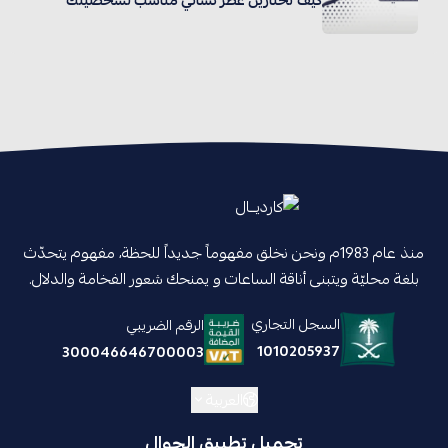
منذ عام 1983م ونحن نخلق مفهوماً جديداً للحظة، مفهوم يتحدّث
بلغة محليّة ويتبنى أناقة الساعات و يمنحك شعور الفخامة والدلال.
السجل التجاري
الرقم الضريبي
1010205937
300046646700003
العربية
تحميل تطبيق الجوال