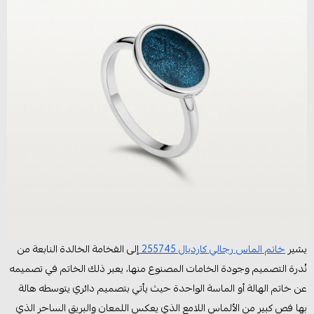
يشير
خاتم الماس رجالي كارديال 255745
إلى الفخامة الخالدة النابعة من
نُدرة التصميم وجودة الخامات المصنوع منها، يعبر ذلك الخاتم في تصميمه
عن خاتم الهالة أو الماسة الواحدة حيث يأتي بتصميم دائري يتوسطه هالة
بها فص كبير من الألماس اللامع الذي يعكس اللمعان والبريق الساحر الذي