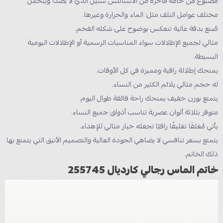
مصنوع من خامة فاخرة من الاستانلس ستيل الذي لا يصدأ ويتحمل
مختلف عوامل التلف مثل: الماء والحرارة وغيرها.
صُنع بدقة عالية تنعكس بوضوح على شكله الفخم.
مثالي لجميع الإطلالات سواء المناسبات الرسمية أو الإطلالات اليومية
البسيطة.
يمنحك إطلالة راقية ومميزة في كل الأوقات.
له حجم مثالي يلائم الكثير من النساء.
يتمتع بوزن خفيف يمنحك راحة فائقة طوال اليوم.
متوفر بثلاثة ألوان عصرية تناسب أذواق جميع النساء.
يأتي مُغلفَا تغليفًا راقيًا تجعله خيار مثالي للإهداء.
يتمتع بسعر تنافسي لا يضاهي الجودة العالية والتصميم الأنيق التي يتمتع بها
ذلك الخاتم.
خاتم الماس رجالي كارديال 255745