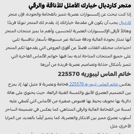
متجر كارديال خيارك الأمثل للأناقة والرقي
إذا كنت تبحث عن إكسسوارات عصرية تتميز بالفخامة والجودة، فإن متجر
كارديال
يجب أن يكون في مقدمة خياراتك، إذ يقدم لك المتجر تنوعًا فريدًا
وهائلاً لأرقى الإكسسوارات العصرية للجنسين، وأهم ما يميز منتجات المتجر
أنها تمتاز بجودة العالية ودقة صناعة غير مسبوقة بأسعار تنافسية تلبي
احتياجات مختلف الفئات، فضلاً عن أقوى العروض التي يقدمها لكم المتجر
على جميع المنتجات المتاحة لديه بما فيها خواتم الألماس الفاخرة التي
تتميز بأشكال جذابة وتصاميم عصرية فريدة من أبرزها:
خاتم الماس ليبوريه 225570
يعكس
خاتم الماس ليبوريه 225570
فخامة وعصرية لا مثيل لها، إذ يمزج
بين التصميم العصري الأنيق واللمسة الفنية الرائعة، حيث يحتوي على هالة
دائرية بها تجويف يحيط بها فصوص صغيرة من الألماس التي تُضفي عليه
لمسة من الفخامة العالية والرقي المتناهي، كما يعكس في تصميمه الساحر
أسلوب عصري مميز بين الابتكار والعصرية، كما يتميز أيضًا بالعديد من المزايا
الأخرى، مثل: