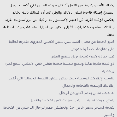
يخطف الأنظار، إذ يعد من افضل أشكال خواتم الماس التي تُكسب الرجل
العصري إطلالة فاخرة تنبض بالأناقة والرقي، كما أن اقتنائك ذلك الخاتم
يعكس ذوقك الفريد في اختيار الإكسسوارات الراقية التي تبرز أسلوبك الفريد
وطلتك الساحرة، هذا بالإضافة إلى الكثير من المزايا المتعلقة بجودة الصناعة
منها:
صُنع الخامة من معدن الاستانلس ستيل الأصلي المعروف بقدرته العالية
على مقاومة الصدأ والخدوش.
طٌلى بمادة لامعة تمنحه بريق منقطع النظير.
ذو قيمة مادية عالية ويتمتع بلمسة فخمة بفضل فص الألماس اللامع الذي
يوجد به.
يناسب الإطلالات الرسمية حيث يمكن اعتباره اللمسة الجمالية التي تٌكمل
إطلالتك الرسمية بالفخامة والجمال.
له حجم مثالي يلائم الكثير من الرجال.
يتمتع بجودة تغليف عالية ومميزة تعكس الفخامة والتميز.
يقدمه المتجر بسعر خاص جدًا وتخفيض مميز للرجال الباحثين عن الفخامة
والتميز.