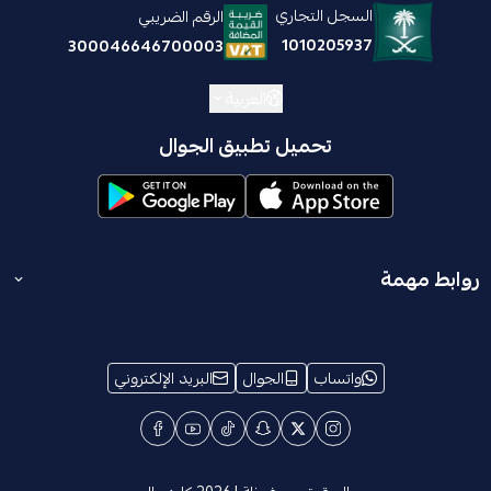
السجل التجاري
الرقم الضريبي
1010205937
300046646700003
العربية
تحميل تطبيق الجوال
روابط مهمة
المدونة
انضم إلينا
واتساب
الجوال
البريد الإلكتروني
الشروط والأحكام
من نحن
معلومات الإسترجاع والإستبدال
ترخيص تخفيضات
الخصوصية
The impress