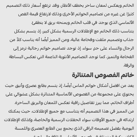
الخاتم ويعكس لمعان ساحر يخطف الأنظار، وقد ترتفع أسعار ذلك التصميم
كثيرًا غن غيره من تصاميم الخواتم الأخرى وذلك لارتفاع قيمة الفص
الألماسي الذي يوجد في قلب الخاتم ويمنحه بريق لا ينطفئ.
يتناسب ذلك الخاتم مع الإطلالات الرسمية بشكل كبير، إذ يتسم بشكل
جذاب وتصميم ملفت وفخامة عالية، ومن المميز أيضُا أنه يناسب كلاً من
الرجال والنساء على حدٍ سواء، إذ توجد تصاميم خواتم رجالية ترمز إلى
الفخامة والتميز، كما توجد التصاميم الأنثوية الناعمة التي تعكس البساطة
والرقة.
خاتم الفصوص المتناثرة
يعد من افضل أشكال خواتم الماس أيضًا، إذ يتسم بطابع عصري وأنيق حيث
يحتوي على مجموعة من الفصوص الألماسية المتناثرة بشكل عشوائي على
أطراف الخاتم، مما يبرز تفاصيل راقية تعكس اللمعان والبريق الساحرة.
من المميز في هذا التصميم أنه يتناسب مع جميع الإطلالات، حيث يمكنك
ارتدائه في جميع الأوقات سواء الحفلات الرسمية والخاصة، وكذلك الإطلالات
اليومية بفضل تصميمه الراقي الذي يجمع بين الطابع العصري واللمسة
الكلاسيكية المتمثلة في فصوص الألماس البرّاقة والساحرة.