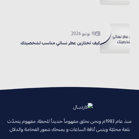
10 يونيو 2026
كيف تختارين عطر نسائي مناسب لشخصيتك
منذ عام 1983م ونحن نخلق مفهوماً جديداً للحظة، مفهوم يتحدّث
بلغة محليّة ويتبنى أناقة الساعات و يمنحك شعور الفخامة والدلال.