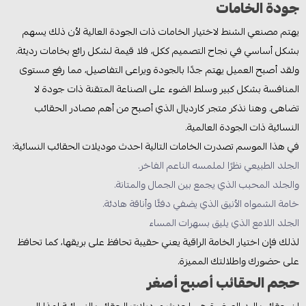
جودة الخامات
يهتم مصنعي الشنط لاختيار الخامات ذات الجودة العالية لأن ذلك يسهم
بشكل أساسي في نجاح التصميم ككل، فلا قيمة لشكل رائع بخامات رديئة.
ولقد أصبح العميل يهتم جدًا بالجودة ويراعى التفاصيل، مما رفع مستوى
المنافسة بشكل كبير وسلط الضوء على الصناعة المتقنة ذات جودة لا
تضاهى. وهنا نذكر متجر كارديال الذي أصبح من أهم مصادر الحقائب
النسائية ذات الجودة العالمية.
في هذا الموسم تصدرت الخامات التالية احدث موديلات الحقائب النسائية:
الجلد الطبيعي نظرًا لملمسه الناعم الفاخر.
والجلد المحبب الذي يجمع بين الجمال والمتانة.
خامة الشمواه الأنيق الذي يضفي دفئًا وأناقة هادئة.
الجلد اللامع الذي يليق بسهرات المساء
لذلك فإن اختيار الخامة الراقية يعني حقيبة تحافظ على بريقها، كما تحافظ
على حضورك واطلالتك المميزة.
حجم الحقائب أصبح أصغر