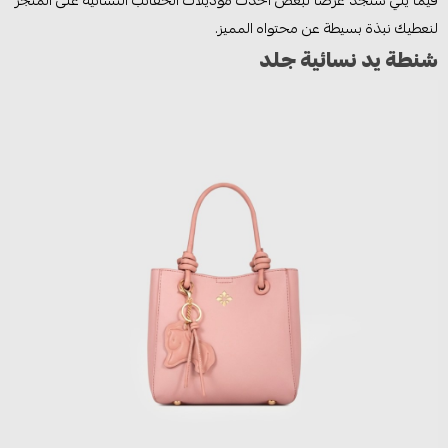
فيما يلي ستجد عرضًا لبعض احدث موديلات الحقائب النسائية على المتجر
لنعطيك نبذة بسيطة عن محتواه المميز.
شنطة يد نسائية جلد