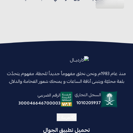
منذ عام 1983م ونحن نخلق مفهوماً جديداً للحظة، مفهوم يتحدّث
بلغة محليّة ويتبنى أناقة الساعات و يمنحك شعور الفخامة والدلال.
السجل التجاري
الرقم الضريبي
1010205937
300046646700003
العربية
تحميل تطبيق الجوال