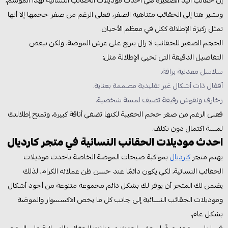
إن حقائب اليد الصغيرة هي احدث موديلات الحقائب النسائية لهذا الموسم،
ونشير هنا إلى الحقائب متناهية الصغر، فعلى الرغم من صغر حجمها إلا أنها
تمثل ركيزة الإطلالة ككل في معظم الأحيان.
الحجم الصغير للحقائب لا زال يتربع على عرش الموضة، ولكن ببعض
التفاصيل الدقيقة التي تحيي الإطلالة مثل:
سلاسل معدنية براقة.
أقفال ذات أشكال غير تقليدية مصممة بعناية.
زخارف ونقوش رقيقة تضيف لمسة شخصية.
فعلى الرغم من صغر حجم الحقيبة لكنها تضفي أناقة كبيرة، وتمنح إطلالتك
لمسة اكتمال دون تكلف.
احدث موديلات الحقائب النسائية في متجر كارديال
يهتم متجر
كارديال
بمواكبة صيحات الموضة الخاصة باحدث موديلات
الحقائب النسائية، لكي يكون دائمًا عند حسن ظن عملائه الكرام، لذلك
يضمن لك المتجر أن يوفر لك بشكل دائم مجموعة متنوعة من أجود أشكال
وموديلات الحقائب النسائية إلى جانب كل ما يخص الاكسسوار والموضة
بشكل عام.