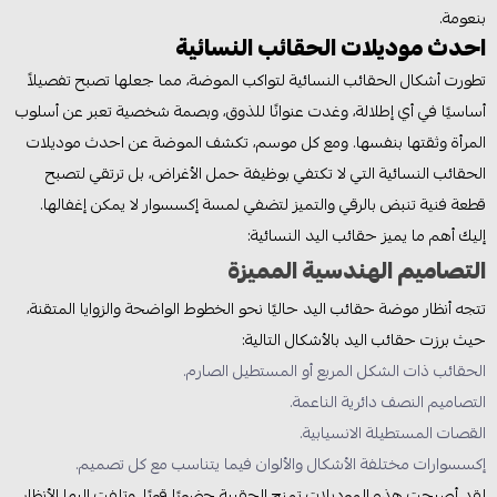
بنعومة.
احدث موديلات الحقائب النسائية
تطورت أشكال الحقائب النسائية لتواكب الموضة، مما جعلها تصبح تفصيلاً
أساسيًا في أي إطلالة، وغدت عنوانًا للذوق، وبصمة شخصية تعبر عن أسلوب
المرأة وثقتها بنفسها. ومع كل موسم، تكشف الموضة عن احدث موديلات
الحقائب النسائية التي لا تكتفي بوظيفة حمل الأغراض، بل ترتقي لتصبح
قطعة فنية تنبض بالرقي والتميز لتضفي لمسة إكسسوار لا يمكن إغفالها.
إليك أهم ما يميز حقائب اليد النسائية:
التصاميم الهندسية المميزة
تتجه أنظار موضة حقائب اليد حاليًا نحو الخطوط الواضحة والزوايا المتقنة،
حيث برزت حقائب اليد بالأشكال التالية:
الحقائب ذات الشكل المربع أو المستطيل الصارم.
التصاميم النصف دائرية الناعمة.
القصات المستطيلة الانسيابية.
إكسسوارات مختلفة الأشكال والألوان فيما يتناسب مع كل تصميم.
لقد أصبحت هذه الموديلات تمنح الحقيبة حضورًا قويًا، وتلفت إليها الأنظار.