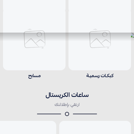
سلاسل
حلق
كبكـات رسميـة
مسابح
ساعات الكريستال
ارتقي بإطلالتك