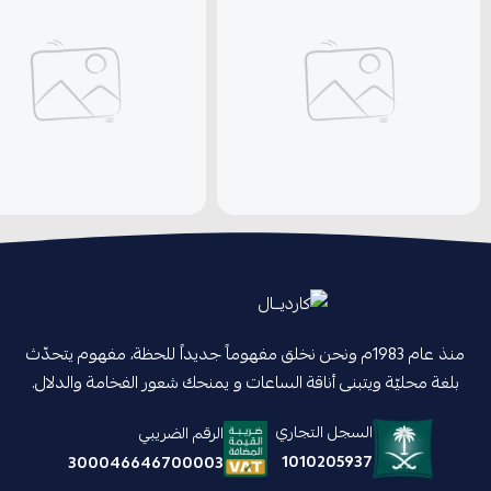
منذ عام 1983م ونحن نخلق مفهوماً جديداً للحظة، مفهوم يتحدّث
بلغة محليّة ويتبنى أناقة الساعات و يمنحك شعور الفخامة والدلال.
السجل التجاري
الرقم الضريبي
1010205937
300046646700003