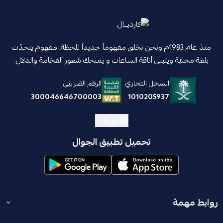
منذ عام 1983م ونحن نخلق مفهوماً جديداً للحظة، مفهوم يتحدّث
بلغة محليّة ويتبنى أناقة الساعات و يمنحك شعور الفخامة والدلال.
السجل التجاري
الرقم الضريبي
1010205937
300046646700003
العربية
تحميل تطبيق الجوال
روابط مهمة