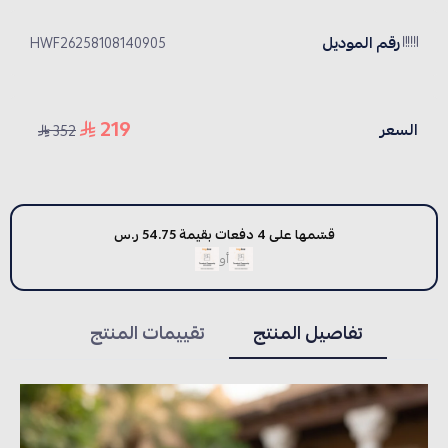
رقم الموديل
HWF26258108140905
219
السعر
352
قسّمها على 4 دفعات بقيمة 54.75 ر.س
أو
تفاصيل المنتج
تقييمات المنتج