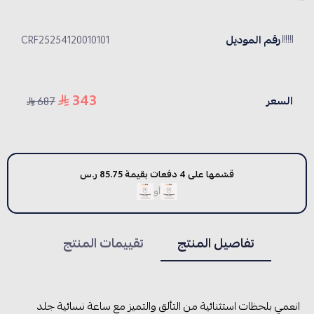
رقم الموديل
CRF25254120010101
343
السعر
687
قسّمها على 4 دفعات بقيمة 85.75 ر.س
أو
تفاصيل المنتج
تقييمات المنتج
انعمي بلحظات استثنائية من التألق والتميز مع ساعة نسائية جلد