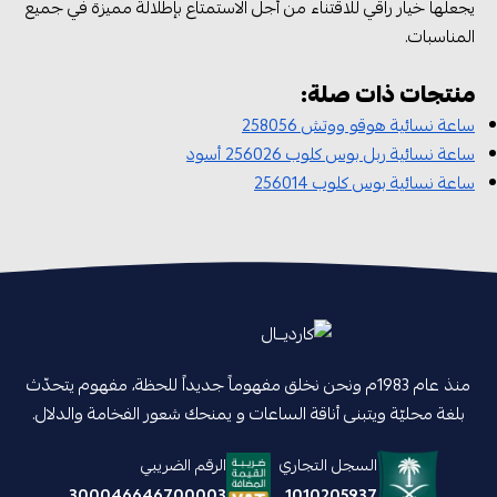
يجعلها خيار راقي للاقتناء من أجل الاستمتاع بإطلالة مميزة في جميع
المناسبات.
منتجات ذات صلة:
ساعة نسائية هوقو ووتش 258056
ساعة نسائية ربل بوس كلوب 256026 أسود
ساعة نسائية بوس كلوب 256014
منذ عام 1983م ونحن نخلق مفهوماً جديداً للحظة، مفهوم يتحدّث
بلغة محليّة ويتبنى أناقة الساعات و يمنحك شعور الفخامة والدلال.
السجل التجاري
الرقم الضريبي
1010205937
300046646700003