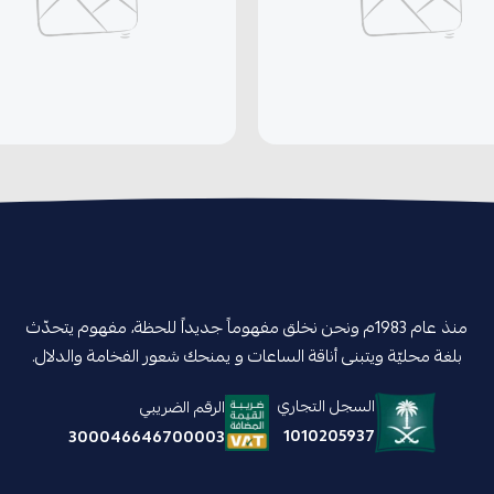
منذ عام 1983م ونحن نخلق مفهوماً جديداً للحظة، مفهوم يتحدّث
بلغة محليّة ويتبنى أناقة الساعات و يمنحك شعور الفخامة والدلال.
السجل التجاري
الرقم الضريبي
1010205937
300046646700003