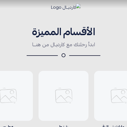
كارديــال
الأقسام المميزة
ابدأ رحلتك مع كارديـال من هنــا