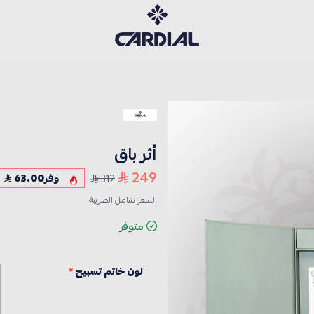
كارديــال
أثر باق
249
312
وفر
63.00
السعر شامل الضريبة
متوفر
لون خاتم تسبيح
*