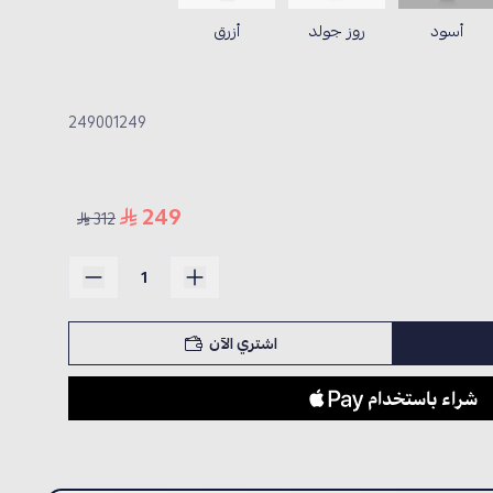
أسود
روز جولد
أزرق
249001249
249
312
اشتري الآن