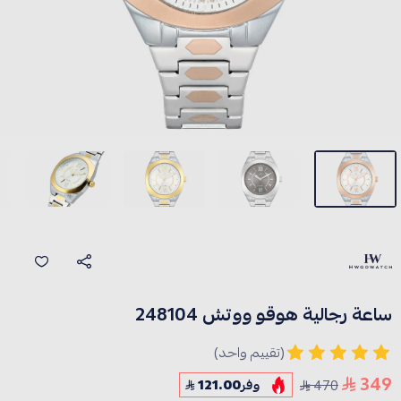
ساعة رجالية هوقو ووتش 248104
(تقييم واحد)
349
470
وفر
121.00