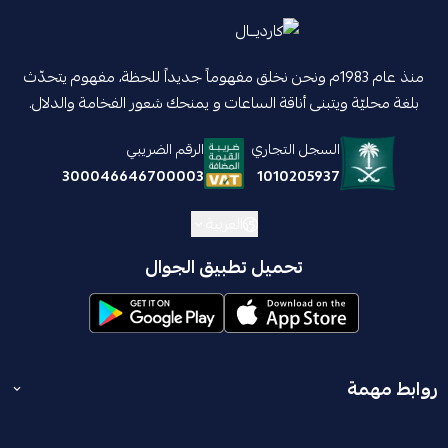
منذ عام 1983م ونحن نخلق مفهوماً جديداً للحظة، مفهوم يتحدّث
بلغة محليّة ويتبنى أناقة الساعات و يمنحك شعور الفخامة والدلال.
السجل التجاري
الرقم الضريبي
1010205937
300046646700003
العربية
تحميل تطبيق الجوال
روابط مهمة
المدونة
انضم إلينا