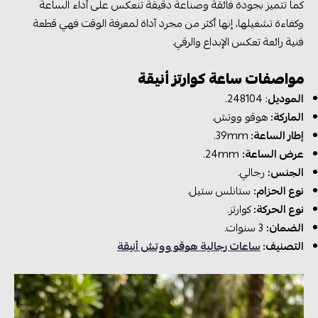
كما تتميز بجودة فائقة وصناعة دقيقة تنعكس على أداء الساعة
وكفاءة تشغيلها، إنها أكثر من مجرد آداة لمعرفة الوقت فهي قطعة
فنية رائعة تعكس الإبداع والرقي.
مواصفات ساعة كوارتز أنيقة
الموديل
: 248104.
الماركة:
هوقو ووتش.
إطار الساعة:
39mm.
عرض الساعة:
24mm.
الجنس:
رجالي.
نوع الحزام:
ستانلس ستيل.
نوع الحركة:
كوارتز.
الضمان:
3 سنوات.
التصنيف:
ساعات رجالية هوقو ووتش أنيقة