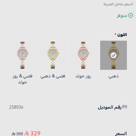
السعر شامل الضريبة
متوفر
اللون
*
ذهبي
روز جولد
فضي & ذهبي
فضي & روز
جولد
رقم الموديل
258036
329
السعر
388