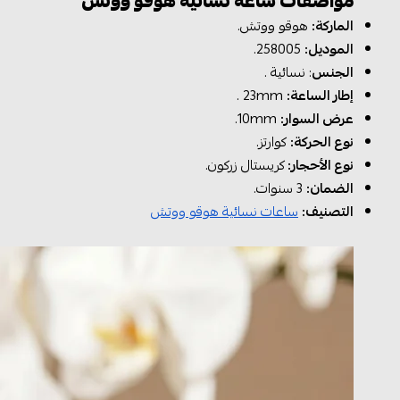
مواصفات ساعة نسائية هوقو ووتش
الماركة:
هوقو ووتش.
الموديل:
258005.
الجنس
: نسائية .
إطار الساعة:
23mm .
عرض السوار:
10mm.
نوع الحركة:
كوارتز.
نوع الأحجار:
كريستال زركون.
الضمان:
3 سنوات.
التصنيف:
ساعات نسائية هوقو ووتش