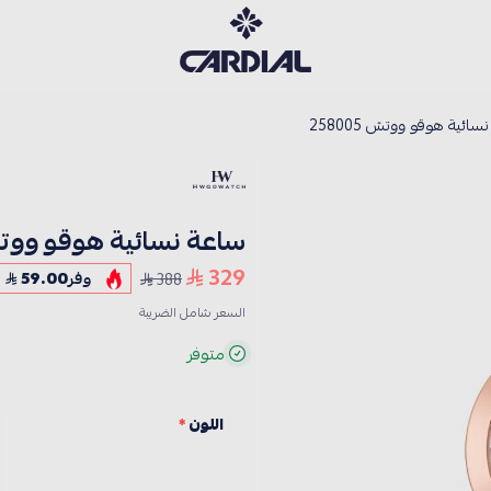
كارديــال
ائية هوقو ووتش 258005
ساعة نسائية هوقو ووتش 005
329
388
وفر
59.00
السعر شامل الضريبة
متوفر
اللون
*