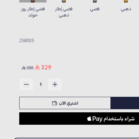
ذهبي
فضي
فضي إطار
فضي إطار روز
ذهبي
جولد
258005
329
388
اشتري الآن