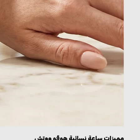
مميزات ساعة نسائية هوقو ووتش