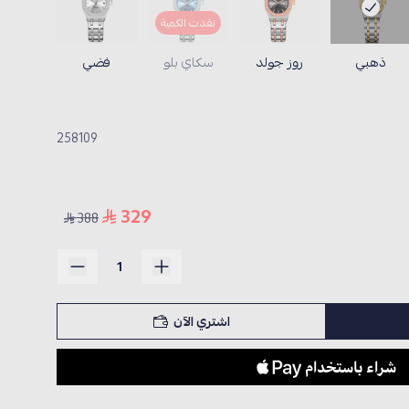
نفدت الكمية
ذهبي
روز جولد
سكاي بلو
فضي
258109
329
388
اشتري الآن