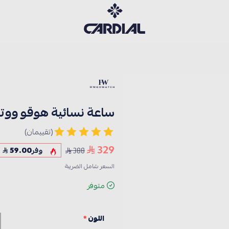
كارديــال
ساعة نسائية هوقو ووتش 109
(تقييمان)
329
388
وفر
59.00
السعر شامل الضريبة
متوفر
اللون
*