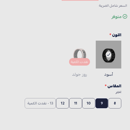
السعر شامل الضريبة
متوفر
اللون
*
نفدت الكمية
أسود
روز جولد
المقاس
*
اختر
8
9
10
11
12
13 - نفدت الكمية