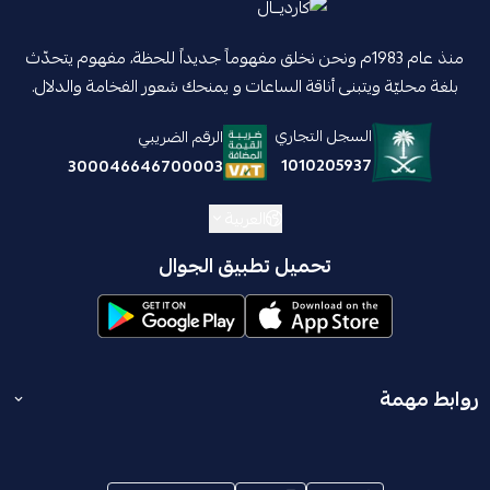
منذ عام 1983م ونحن نخلق مفهوماً جديداً للحظة، مفهوم يتحدّث
بلغة محليّة ويتبنى أناقة الساعات و يمنحك شعور الفخامة والدلال.
السجل التجاري
الرقم الضريبي
1010205937
300046646700003
العربية
تحميل تطبيق الجوال
روابط مهمة
المدونة
انضم إلينا