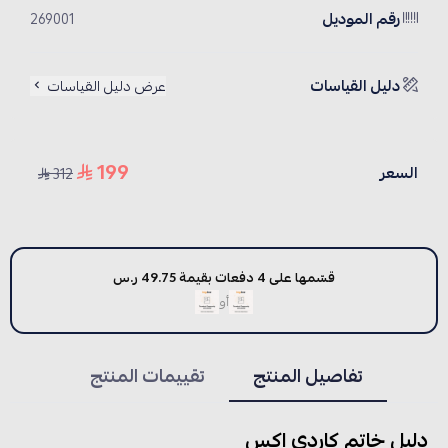
رقم الموديل
269001
دليل القياسات
عرض دليل القياسات
199
السعر
312
قسّمها على 4 دفعات بقيمة 49.75 ر.س
أو
تفاصيل المنتج
تقييمات المنتج
دليل خاتم كاردي اكس