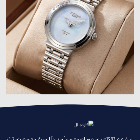
منذ عام 1983م ونحن نخلق مفهوماً جديداً للحظة، مفهوم يتحدّث