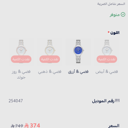
السعر شامل الضريبة
متوفر
اللون
*
نفدت الكمية
نفدت الكمية
نفدت الكمية
فضي & أبيض
فضي & أزرق
فضي & ذهبي
فضي & روز
جولد
رقم الموديل
254047
374
السعر
749