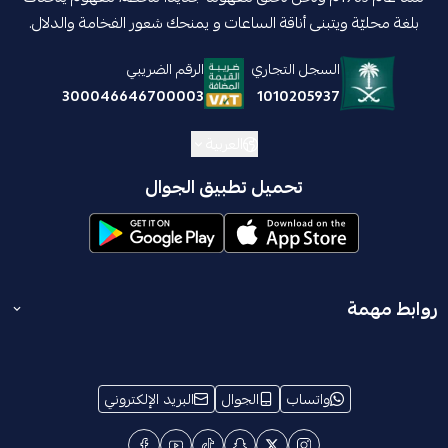
بلغة محليّة ويتبنى أناقة الساعات و يمنحك شعور الفخامة والدلال.
السجل التجاري
الرقم الضريبي
1010205937
300046646700003
العربية
تحميل تطبيق الجوال
روابط مهمة
المدونة
انضم إلينا
واتساب
الجوال
البريد الإلكتروني
الشروط والأحكام
من نحن
معلومات الإسترجاع والإستبدال
ترخيص تخفيضات