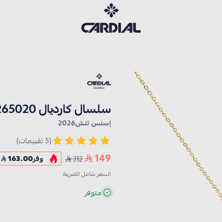
كارديــال
سلسال كارديال 265020
إسنس تتش2026
(5 تقييمات)
149
312
وفر
163.00
السعر شامل الضريبة
متوفر