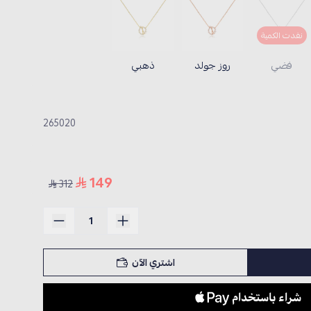
نفدت الكمية
فضي
روز جولد
ذهبي
265020
149
312
اشتري الآن