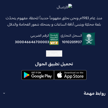
منذ عام 1983م ونحن نخلق مفهوماً جديداً للحظة، مفهوم يتحدّث
بلغة محليّة ويتبنى أناقة الساعات و يمنحك شعور الفخامة والدلال.
السجل التجاري
الرقم الضريبي
1010205937
300046646700003
العربية
تحميل تطبيق الجوال
روابط مهمة
المدونة
انضم إلينا