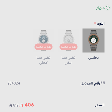
متوفر
اللون
*
نفدت الكمية
نفدت الكمية
نحاسي
فضي مينا
فضي مينا
أبيض
كحلي
رقم الموديل
254024
406
السعر
812