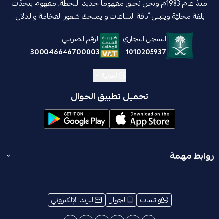
منذ عام 1983م ونحن نخلق مفهوماً جديداً للحظة، مفهوم يتحدّث
بلغة محليّة ويتبنى أناقة الساعات و يمنحك شعور الفخامة والدلال.
السجل التجاري
الرقم الضريبي
1010205937
300046646700003
العربية
تحميل تطبيق الجوال
روابط مهمة
المدونة
انضم إلينا
واتساب
الجوال
البريد الإلكتروني
الشروط والأحكام
من نحن