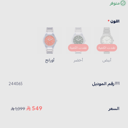
متوفر
اللون
*
نفدت الكمية
نفدت الكمية
أبيض
أخضر
أورانج
رقم الموديل
244065
549
السعر
1,099