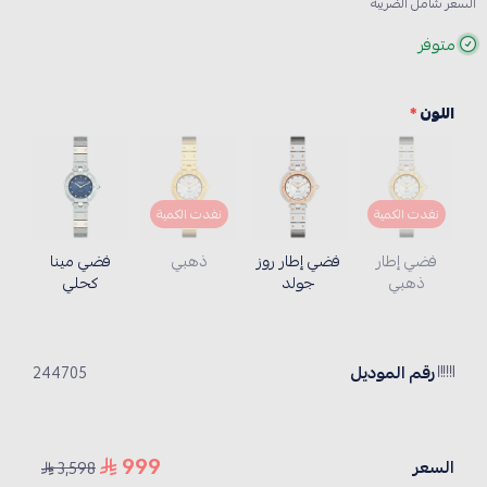
السعر شامل الضريبة
متوفر
اللون
*
نفدت الكمية
نفدت الكمية
فضي إطار
فضي إطار روز
ذهبي
فضي مينا
ذهبي
جولد
كحلي
رقم الموديل
244705
999
السعر
3,598