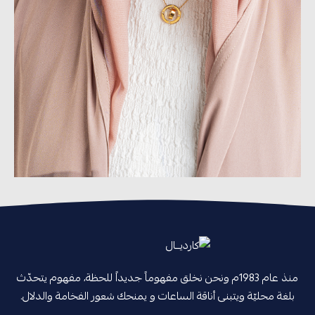
منذ عام 1983م ونحن نخلق مفهوماً جديداً للحظة، مفهوم يتحدّث
بلغة محليّة ويتبنى أناقة الساعات و يمنحك شعور الفخامة والدلال.