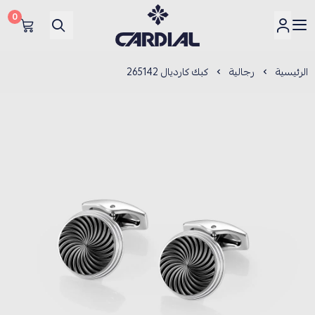
0
كارديــال
الرئيسية
رجالية
كبك كارديال 265142