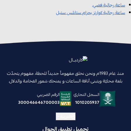
ساعة رجالية فضي.
ساعة رجالية كوارتز بحزام ستانلس ستيل
منذ عام 1983م ونحن نخلق مفهوماً جديداً للحظة، مفهوم يتحدّث
بلغة محليّة ويتبنى أناقة الساعات و يمنحك شعور الفخامة والدلال.
السجل التجاري
الرقم الضريبي
1010205937
300046646700003
العربية
تحميل تطبيق الجوال