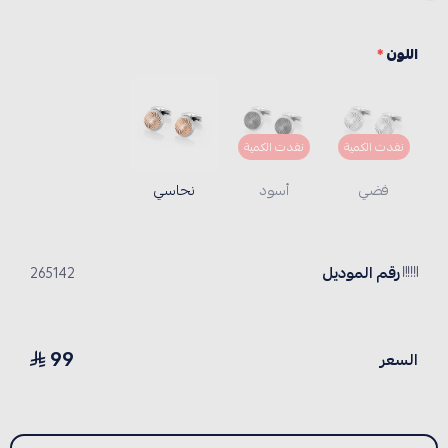
اللون
*
نفدت الكمية
نفدت الكمية
فضي
أسود
نحاسي
رقم الموديل
265142
99
السعر