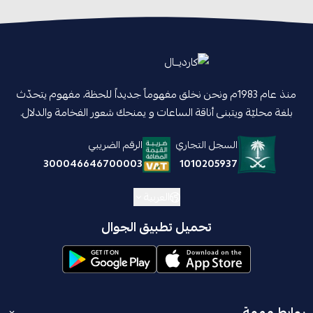
منذ عام 1983م ونحن نخلق مفهوماً جديداً للحظة، مفهوم يتحدّث
بلغة محليّة ويتبنى أناقة الساعات و يمنحك شعور الفخامة والدلال.
السجل التجاري
الرقم الضريبي
1010205937
300046646700003
العربية
تحميل تطبيق الجوال
روابط مهمة