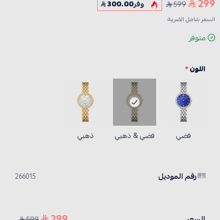
299
599
وفر
300.00
السعر شامل الضريبة
متوفر
اللون
*
فضي
فضي & ذهبي
ذهبي
رقم الموديل
266015
299
السعر
599