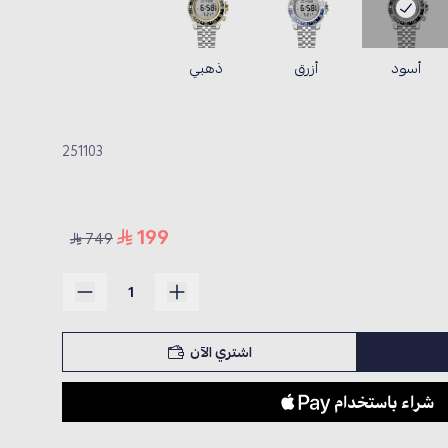
أسود
أزرق
ذهبي
251103
199
749
اشتري الآن