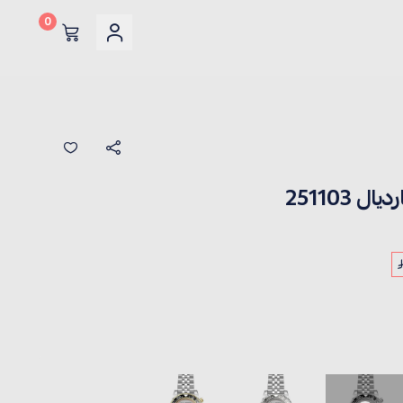
0
251103