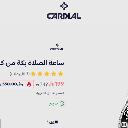
كارديــال
ساعة الصلاة بكة من كارديال 
(3 تقييمات)
199
749
وفر
550.00
السعر شامل الضريبة
متوفر
اللون
*