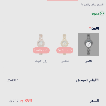
السعر شامل الضريبة
متوفر
اللون
*
نفدت الكمية
نفدت الكمية
فضي
ذهبي
روز جولد
رقم الموديل
254107
393
السعر
787