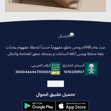
منذ عام 1983م ونحن نخلق مفهوماً جديداً للحظة، مفهوم يتحدّث
بلغة محليّة ويتبنى أناقة الساعات و يمنحك شعور الفخامة والدلال.
السجل التجاري
الرقم الضريبي
1010205937
300046646700003
العربية
تحميل تطبيق الجوال